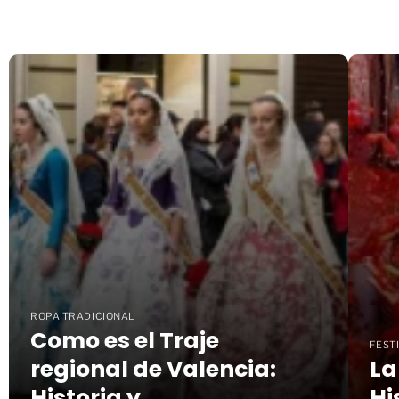
ROPA TRADICIONAL
Como es el Traje
FEST
regional de Valencia:
La
Historia y
Hi